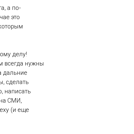
, а по-
чае это
 которым
ому делу!
ам всегда нужны
а дальние
ы, сделать
, написать
на СМИ,
еху (и еще