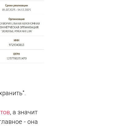
хранить".
тов
, а значит
главное - она