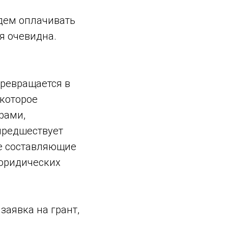
дем оплачивать
ая очевидна.
превращается в
 которое
рами,
 предшествует
ые составляющие
 юридических
 заявка на грант,