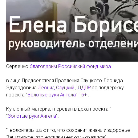
Сердечно
благодарим Российский фонд мира
в лице Председателя Правления Слуцкого Леонида
Эдуардовича
Леонид Слуцкий
;
ЛДПР
за поддержку
проекта
"Золотые руки Ангела" 16+
.
Купленный материал передан в цеха проекта "
"Золотые руки Ангела"
.
", волонтеры шьют то, что сохранит жизнь и здоровье
Защитников: это носилки (несколько видов),