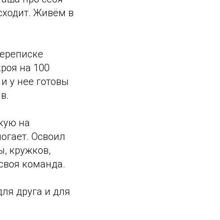
исходит. Живём в
переписке
кроя на 100
 и у нее готовы
в.
кую на
огает. Освоил
, кружков,
своя команда.
для друга и для