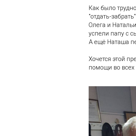
Как было трудно
"отдать-забрать
Олега и Натальи
успели папу с с
А ещё Наташа пе
Хочется этой п
помощи во всех 