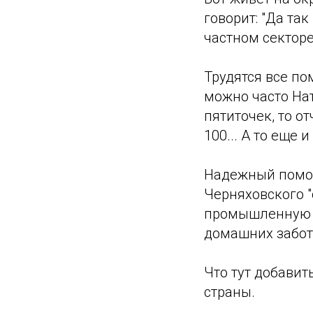
говорит: "Да та
частном секторе
Трудятся все по
можно часто Нат
пятиточек, то о
100... А то еще 
Надежный помощ
Черняховского "
промышленную м
домашних забот 
Что тут добавит
страны.