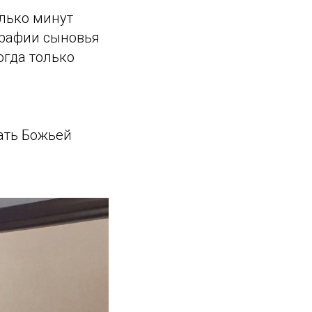
олько минут
графии сыновья
огда только
ать Божьей