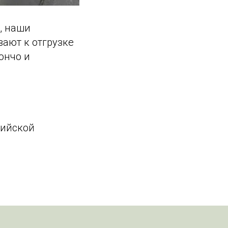
, наши
ают к отгрузке
ончо и
сийской