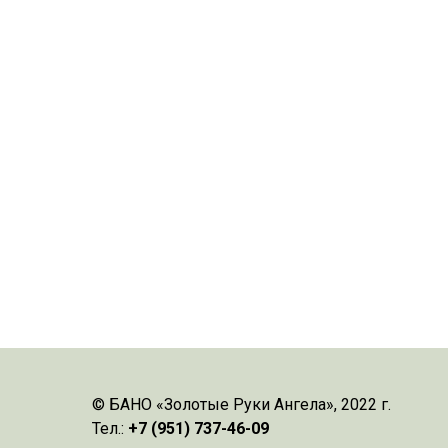
© БАНО «Золотые Руки Ангела», 2022 г.
Тел.:
+7 (951) 737-46-09