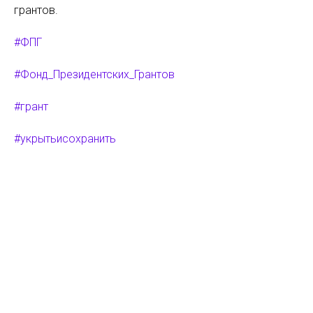
грантов.
#ФПГ
#Фонд_Президентских_Грантов
#грант
#укрытьисохранить