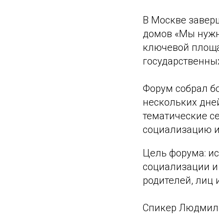
В Москве завер
домов «Мы нужн
ключевой площа
государственных
Форум собрал бо
нескольких дне
тематические с
социализацию и
Цель форума: ис
социализации и 
родителей, лиц 
Спикер Людмила