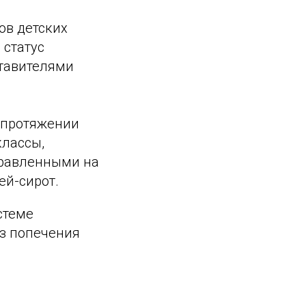
ов детских
 статус
тавителями
а протяжении
классы,
правленными на
ей-сирот.
стеме
ез попечения