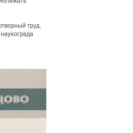
риближать
отворный труд,
 наукограда