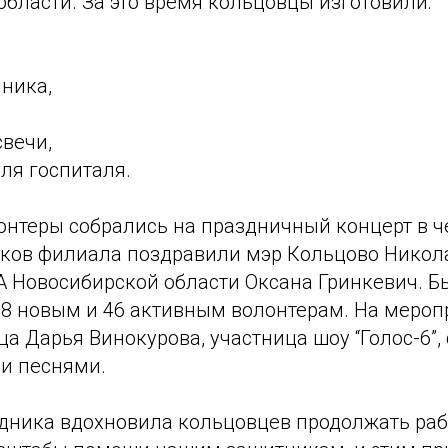
бласти. За это время кольцовцы изготовили:
чника,
свечи,
для госпиталя.
онтеры собрались на праздничный концерт в ч
иков филиала поздравили мэр Кольцово Никол
А Новосибирской области Оксана Гринкевич. 
28 новым и 46 активным волонтерам. На мероп
а Дарья Винокурова, участница шоу “Голос-6”, 
и песнями.
дника вдохновила кольцовцев продолжать раб