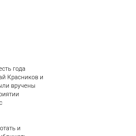
есть года
ай Красников и
Были вручены
риятии
с
отать и