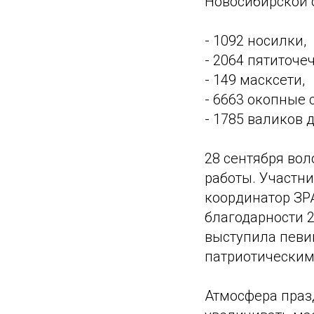
Новосибирской о
- 1092 носилки,
- 2064 пятиточе
- 149 масксети,
- 6663 окопные 
- 1785 валиков 
28 сентября вол
работы. Участн
координатор ЗР
благодарности 
выступила певиц
патриотическим
Атмосфера праз